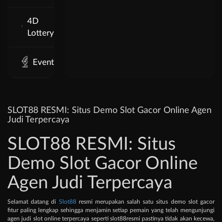
4D
Lottery
Event
SLOT88 RESMI: Situs Demo Slot Gacor Online Agen
Judi Terpercaya
SLOT88 RESMI: Situs
Demo Slot Gacor Online
Agen Judi Terpercaya
Selamat datang di
Slot88
resmi merupakan salah satu situs demo slot gacor
fitur paling lengkap sehingga menjamin setiap pemain yang telah mengunjungi
agen judi slot online terpercaya seperti slot88resmi pastinya tidak akan kecewa,