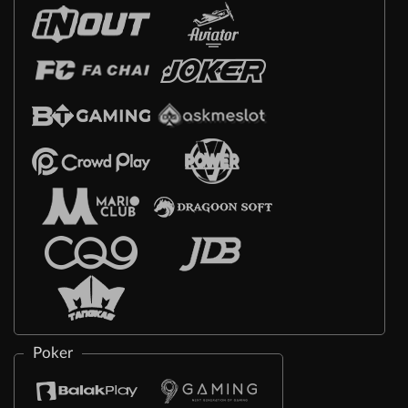
Poker