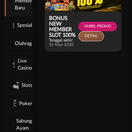
Member
Baru
BONUS
NEW
Spesial
AMBIL PROMO
MEMBER
SLOT 100%
DETAIL
Tanggal akhir:
Olahraga
31-Mar-2030
Live
Casino
Slots
Poker
Sabung
Ayam