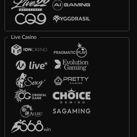
Live Casino