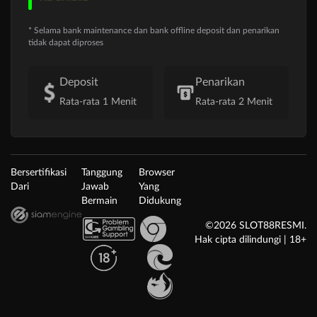
* Selama bank maintenance dan bank offline deposit dan penarikan
tidak dapat diproses
Deposit
Penarikan
Rata-rata 1 Menit
Rata-rata 2 Menit
Bersertifikasi
Tanggung
Browser
Dari
Jawab
Yang
Bermain
Didukung
©2026 SLOT88RESMI.
Hak cipta dilindungi | 18+