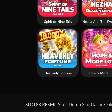
Spirit of Nine Tails
Heavenly Fortune
More & More L
SLOT88 RESMI: Situs Demo Slot Gacor Onli