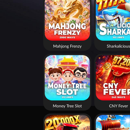
Mahjong Frenzy
Sharkalicious
Money Tree Slot
CNY Fever