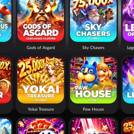
Gods of Asgard
Sky Chasers
Leg
Yokai Treasure
Paw House