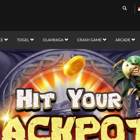
CE
TOGEL
OLAHRAGA
CRASH GAME
ARCADE