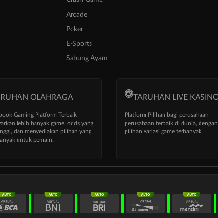
Arcade
Poker
E-Sports
Sabung Ayam
ARUHAN OLAHRAGA
TARUHAN LIVE KASIN
book Gaming Platform Terbaik
Platform Pilihan bagi perusahaan-
rkan lebih banyak game, odds yang
perusahaan terbaik di dunia, dengan
tinggi, dan menyediakan pilihan yang
pilihan variasi game terbanyak
banyak untuk pemain.