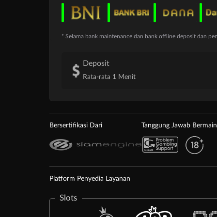
* Selama bank maintenance dan bank offline deposit dan pen
Deposit
Rata-rata 1 Menit
Bersertifikasi Dari
Tanggung Jawab Bermain
Platform Penyedia Layanan
Slots