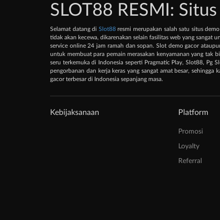
SLOT88 RESMI: Situs 
Selamat datang di
Slot88
resmi merupakan salah satu situs demo s
tidak akan kecewa, dikarenakan selain fasilitas web yang sangat 
service online 24 jam ramah dan sopan. Slot demo gacor ataup
untuk membuat para pemain merasakan kenyamanan yang tak bisa di
seru terkemuka di Indonesia seperti Pragmatic Play, Slot88, Pg S
pengorbanan dan kerja keras yang sangat amat besar, sehingga 
gacor terbesar di Indonesia sepanjang masa.
Kebijaksanaan
Platform
Promosi
Loyalty
Referral