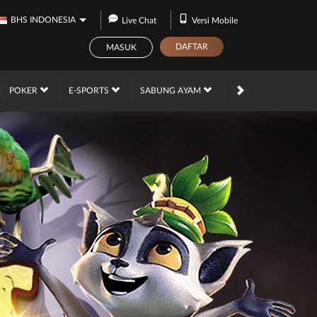
BHS INDONESIA
Live Chat
Versi Mobile
DAFTAR
MASUK
PROMOSI
POKER
E-SPORTS
SABUNG AYAM