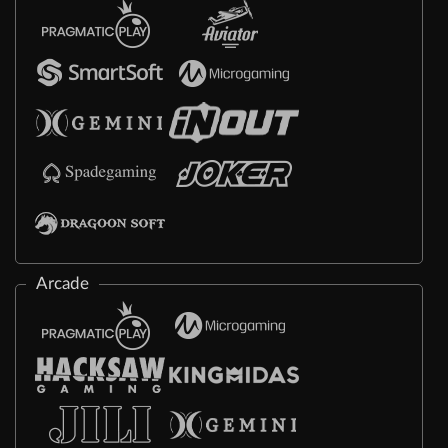
Arcade