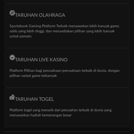
TARUHAN OLAHRAGA
Sportsbook Gaming Platform Terbaik menawarkan lebih banyak game,
odds yang lebih tinggi, dan menyediakan pilihan yang lebih banyak
untuk pemain.
TARUHAN LIVE KASINO
Platform Pilihan bagi perusahaan-perusahaan terbaik di dunia, dengan
pilihan variasi game terbanyak
TARUHAN TOGEL
Platform togel yang menarik dari perusahan terbaik di dunia yang
menawarkan hadiah kemenangan besar