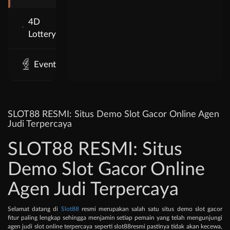
4D
Lottery
Event
SLOT88 RESMI: Situs Demo Slot Gacor Online Agen
Judi Terpercaya
SLOT88 RESMI: Situs
Demo Slot Gacor Online
Agen Judi Terpercaya
Selamat datang di
Slot88
resmi merupakan salah satu situs demo slot gacor
fitur paling lengkap sehingga menjamin setiap pemain yang telah mengunjungi
agen judi slot online terpercaya seperti slot88resmi pastinya tidak akan kecewa,