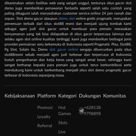
dikarenakan selain fasilitas web yang sangat unggul, tentunya situs gacor slot
demo juga memberikan penawaran fantastis seperti salah satu contoh yang
paling dikagumi ialah menyediakan customer service online 24 jam ramah dan
sopan. Slot demo gacor ataupun
demo slot
online gratis pragmatic merupakan
penemuan terbaik dari situs slot88 resmi dan menjadi ujung tombak kami
sebagai agen judi slot gacor untuk membuat para pemain merasakan
kenyamanan yang tak bisa didapatkan di situs gacor terpercaya lainnya dan
selaku agen slot online kualitas tertinggi, kami juga memberikan berbagai jenis
provider permainan seru terkemuka di Indonesia seperti Pragmatic Play, Slot88,
Pg Slot. Selain itu, Demo
slot gacor online
sengaja diluncurkan pada situs
slot88resmi sebab menjadi agen judi terbesar dan terpercaya di Indonesia
butuh pengorbanan dan kerja keras yang sangat amat besar, sehingga kami
sangat berharap kepada para pemain juga untuk terus berkontribusi serta
mendukung kami untuk berkembang menjadi situs slot demo pragmatic gacor
terbesar di Indonesia sepanjang masa.
Kebijaksanaan
Platform
Kategori
Dukungan
Komunitas
Promosi
Hot
+628138
Games
9798898
Loyalty
Slots
Referral
Live