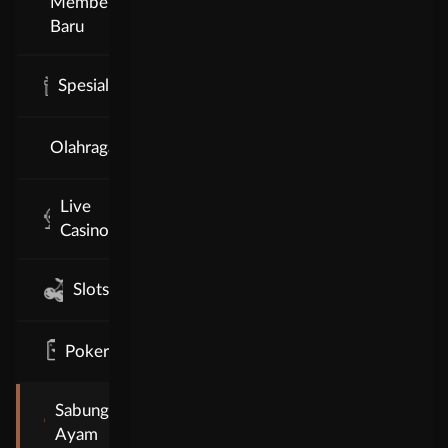
Member
Baru
Spesial
Olahraga
Live
Casino
Slots
Poker
Sabung
Ayam