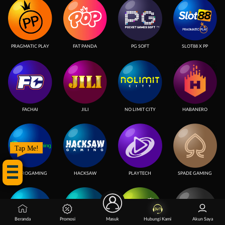
PRAGMATIC PLAY
FAT PANDA
PG SOFT
SLOT88 X PP
FACHAI
JILI
NO LIMIT CITY
HABANERO
Tap Me!
MICROGAMING
HACKSAW
PLAYTECH
SPADE GAMING
Beranda
Promosi
Masuk
Hubungi Kami
Akun Saya