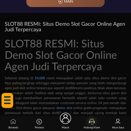
MAIN
SLOT88 RESMI: Situs Demo Slot Gacor Online Agen
Judi Terpercaya
SLOT88 RESMI: Situs
Demo Slot Gacor Online
Agen Judi Terpercaya
Selamat datang di
Slot88
resmi merupakan salah satu situs demo slot gacor
fitur paling lengkap sehingga menjamin setiap pemain yang telah mengunjungi
Tap Me!
agen judi slot online terpercaya seperti slot88resmi pastinya tidak akan kecewa,
dikarenakan selain fasilitas web yang sangat unggul, tentunya situs gacor slot
demo juga memberikan penawaran fantastis seperti salah satu contoh yang
paling dikagumi ialah menyediakan customer service online 24 jam ramah dan
sopan. Slot demo gacor ataupun
demo slot
online gratis pragmatic merupakan
penemuan terbaik dari situs slot88 resmi dan menjadi ujung tombak kami
sebagai agen judi slot gacor untuk membuat para pemain merasakan
kenyamanan yang tak bisa didapatkan di situs gacor terpercaya lainnya dan
selaku agen slot online kualitas tertinggi, kami juga memberikan berbagai jenis
Beranda
Promosi
Masuk
Hubungi Kami
Akun Saya