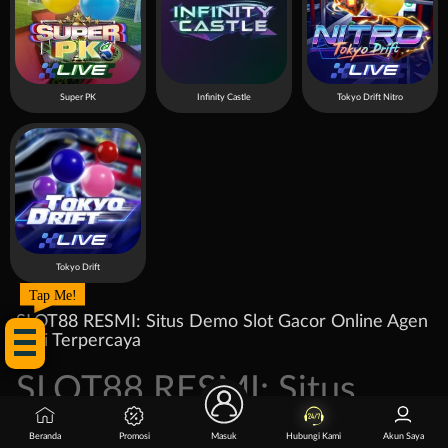
Super PK
Infinity Castle
Tokyo Drift Nitro
Tokyo Drift
Tap Me!
SLOT88 RESMI: Situs Demo Slot Gacor Online Agen
Judi Terpercaya
SLOT88 RESMI: Situs
Demo Slot Gacor Online
Beranda
Promosi
Masuk
Hubungi Kami
Akun Saya