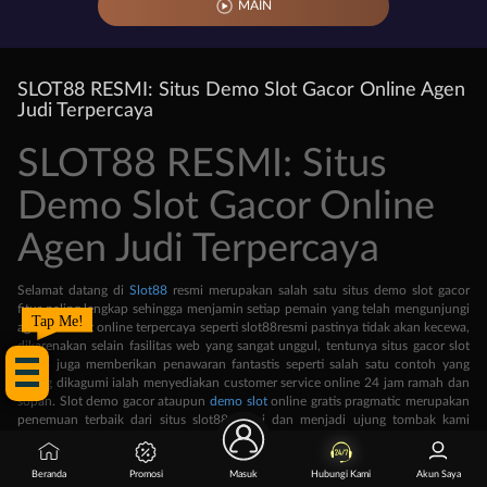
MAIN
SLOT88 RESMI: Situs Demo Slot Gacor Online Agen
Judi Terpercaya
SLOT88 RESMI: Situs
Demo Slot Gacor Online
Agen Judi Terpercaya
Selamat datang di
Slot88
resmi merupakan salah satu situs demo slot gacor
fitur paling lengkap sehingga menjamin setiap pemain yang telah mengunjungi
Tap Me!
agen judi slot online terpercaya seperti slot88resmi pastinya tidak akan kecewa,
dikarenakan selain fasilitas web yang sangat unggul, tentunya situs gacor slot
demo juga memberikan penawaran fantastis seperti salah satu contoh yang
paling dikagumi ialah menyediakan customer service online 24 jam ramah dan
sopan. Slot demo gacor ataupun
demo slot
online gratis pragmatic merupakan
penemuan terbaik dari situs slot88 resmi dan menjadi ujung tombak kami
sebagai agen judi slot gacor untuk membuat para pemain merasakan
kenyamanan yang tak bisa didapatkan di situs gacor terpercaya lainnya dan
selaku agen slot online kualitas tertinggi, kami juga memberikan berbagai jenis
Beranda
Promosi
Masuk
Hubungi Kami
Akun Saya