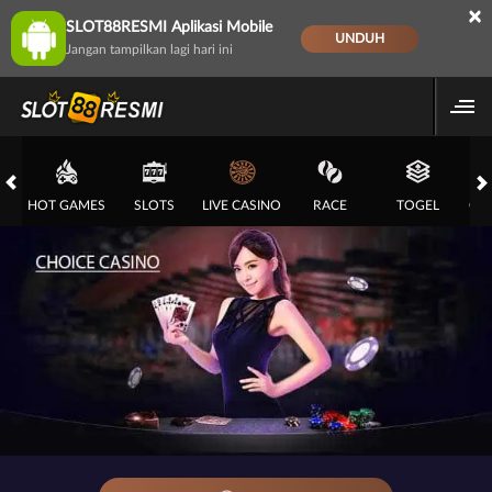
×
SLOT88RESMI Aplikasi Mobile
UNDUH
Jangan tampilkan lagi hari ini
HOT GAMES
SLOTS
LIVE CASINO
RACE
TOGEL
OL